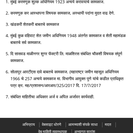
मुंबई करमणूक शुल्क अधिनियम 1923 अन्वये करावयाचे कामकाज.
करमणूक कर आस्थापना विषयक कामकाज, अस्थायी पदांना मुदत वाढ देणे.
खंडकरी शेतकरी बाबतचे कामकाज
मुंबई कुळ वहिवाट शेत जमीन अधिनियम 1948 अंतर्गत कामकाज व शेती महामंडळ
बाबतचे सर्व कामकाज.
दि सासवड माळीनगर शुगर फॅक्टरी लि. माळशिरस संबंधित चौकशी विषयक संपूर्ण
कामकाज.
सोलापूर आरटीएस दावे बाबतचे कामकाज. (महाराष्ट्र जमीन महसूल अधिनियम
1966 चे 257 अन्वये कामकाज मा. विभागीय आयुक्त पुणे यांचे कडील प्राधिकृत
पत्र क्र. मह/प्रशासन/आरआर/325/2017 दि. 17/7/2017
संबंधित माहितीचा अधिकार अर्ज व अपिल अर्जावर कार्यवाही.
अभिप्राय
वेबसाइट धोरणे
आमच्याशी संपर्क साधा
मदत
वेब माहिती व्यवस्थापक
अभ्यागत सारांश