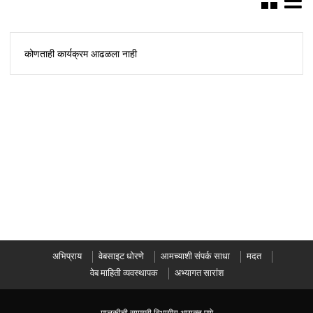
कोणताही कार्यक्रम आढळला नाही
अभिप्राय
वेबसाइट धोरणे
आमच्याशी संपर्क साधा
मदत
वेब माहिती व्यवस्थापक
अभ्यागत सारांश
मालकीची सामग्री विभागीय आयुक्त पुणे